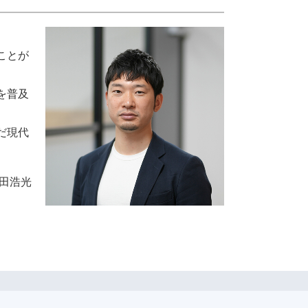
ことが
を普及
だ現代
田浩光