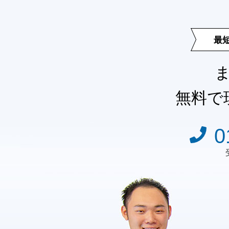
最
無料で
0