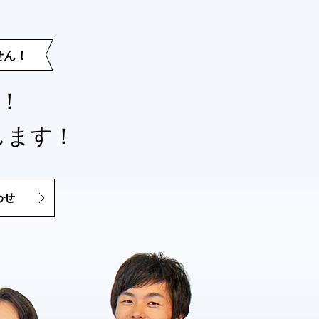
せん！
！
します！
わせ