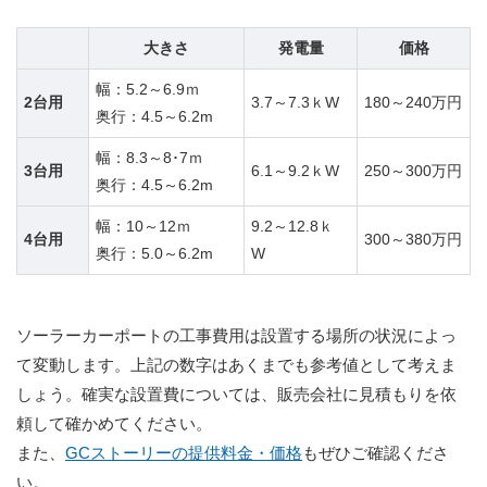
大きさ
発電量
価格
幅：5.2～6.9ｍ
2台用
3.7～7.3ｋW
180～240万円
奥行：4.5～6.2m
幅：8.3～8･7ｍ
3台用
6.1～9.2ｋW
250～300万円
奥行：4.5～6.2m
幅：10～12ｍ
9.2～12.8ｋ
4台用
300～380万円
奥行：5.0～6.2m
W
ソーラーカーポートの工事費用は設置する場所の状況によっ
て変動します。上記の数字はあくまでも参考値として考えま
しょう。確実な設置費については、販売会社に見積もりを依
頼して確かめてください。
また、
GCストーリーの提供料金・価格
もぜひご確認くださ
い。