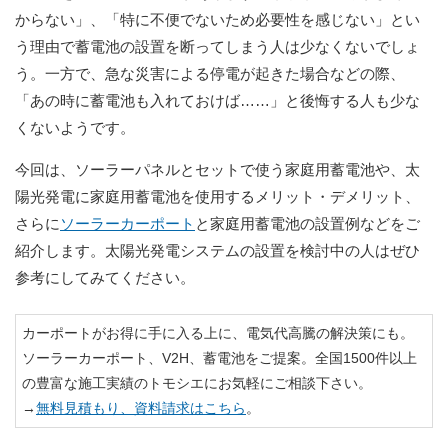
からない」、「特に不便でないため必要性を感じない」とい
う理由で蓄電池の設置を断ってしまう人は少なくないでしょ
う。一方で、急な災害による停電が起きた場合などの際、
「あの時に蓄電池も入れておけば……」と後悔する人も少な
くないようです。
今回は、ソーラーパネルとセットで使う家庭用蓄電池や、太
陽光発電に家庭用蓄電池を使用するメリット・デメリット、
さらに
ソーラーカーポート
と家庭用蓄電池の設置例などをご
紹介します。太陽光発電システムの設置を検討中の人はぜひ
参考にしてみてください。
カーポートがお得に手に入る上に、電気代高騰の解決策にも。
ソーラーカーポート、V2H、蓄電池をご提案。全国1500件以上
の豊富な施工実績のトモシエにお気軽にご相談下さい。
→
無料見積もり、資料請求はこちら
。