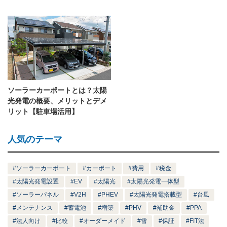
ソーラーカーポートとは？太陽
光発電の概要、メリットとデメ
リット【駐車場活用】
人気のテーマ
ソーラーカーポート
カーポート
費用
税金
太陽光発電設置
EV
太陽光
太陽光発電一体型
ソーラーパネル
V2H
PHEV
太陽光発電搭載型
台風
メンテナンス
蓄電池
増築
PHV
補助金
PPA
法人向け
比較
オーダーメイド
雪
保証
FIT法