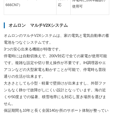
停電時に200V機器の
666CN7）
応
使用可
オムロン マルチV2Xシステム
オムロンのマルチV2Xシステムは、家の電気と電気自動車の蓄
電池をつなぐシステムです。
3つの安心出来る機能が特徴です。
停電時には自動切換えで、200V対応で全ての家電が使用可能
です。複雑な設定や切り替え操作が不要です。IH調理器やエ
アコンなどの大型家電も動かすことが可能で、停電時も普段
通りの生活が出来ます。
大きさとしても小型・軽量で壁掛けが出来ますし、外部ファ
ンもなく静かで故障がしにくい設計となっています。海の近
くや50度までの猛暑、積雪地帯にも対応し置き場所を選びま
せん。
保証期間も10年と長く全国140か所のサポート体制が整ってい