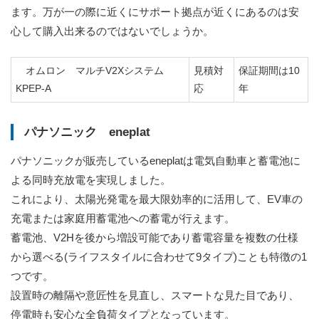
ます。万が一の際に近くにサポート拠点が近くにあるのは安
心して購入出来るのではないでしょうか。
オムロン マルチV2Xシステム
見積対
保証期間は10
KPEP-A
応
年
パナソニック eneplat
パナソニックが販売しているeneplatは電気自動車と蓄電池に
よる同時充放電を実現しました。
これにより、太陽光発電を最大限効率的に活用して、EV車の
充電または家庭用蓄電池への蓄電が行えます。
蓄電池、V2Hを後から増設可能であり蓄電容量を複数の仕様
から選べる(ライフスタイルに合わせて9タイプ)ことも特徴の1
つです。
設置時の離隔や意匠性を見直し、スマートな見た目であり、
停電時も安心な全負荷タイプとなっています。