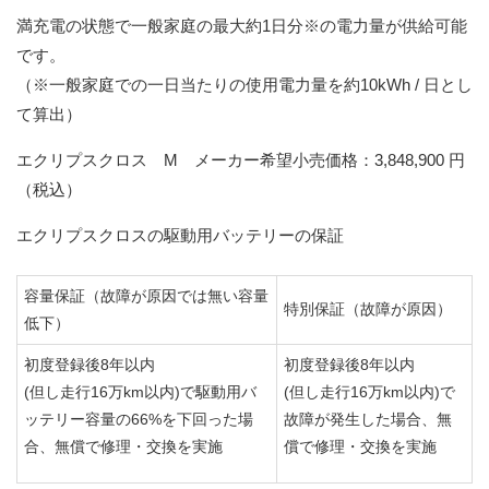
満充電の状態で一般家庭の最大約1日分※の電力量が供給可能
です。
（※一般家庭での一日当たりの使用電力量を約10kWh / 日とし
て算出）
エクリプスクロス M メーカー希望小売価格：3,848,900 円
（税込）
エクリプスクロスの駆動用バッテリーの保証
容量保証（故障が原因では無い容量
特別保証（故障が原因）
低下）
初度登録後8年以内
初度登録後8年以内
(但し走行16万km以内)で駆動用バ
(但し走行16万km以内)で
ッテリー容量の66%を下回った場
故障が発生した場合、無
合、無償で修理・交換を実施
償で修理・交換を実施